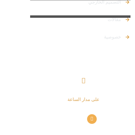
التصميم الخارجي
مقالات
خصوصية
تواصل معنا
+ 962797552211
على مدار الساعة
info@alettekal.com