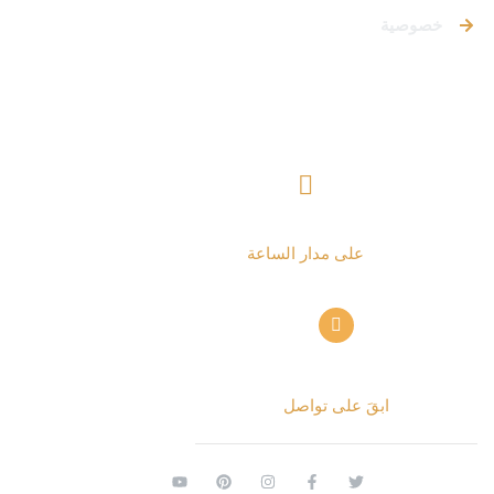
خصوصية
تواصل معنا
+ 962797552211
على مدار الساعة
info@alettekal.com
ابقَ على تواصل