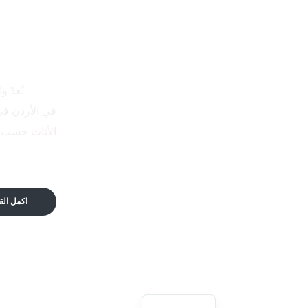
الاتكال
تُعدّ و
في الأردن في
الأثاث حسب 
اكمل الق
English