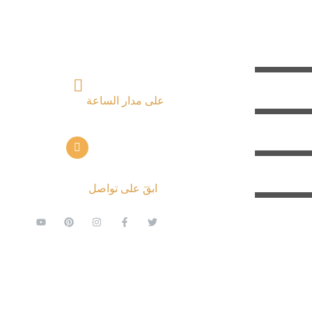
ريعة
تواصل معنا
+ 962797552211
على مدار الساعة
info@alettekal.com
ابقَ على تواصل