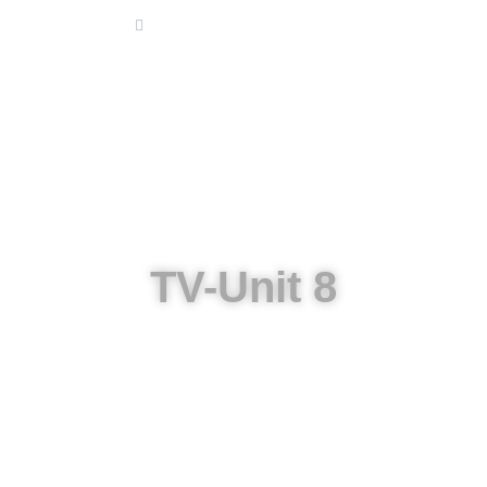
الايميل : info@alettekal.com
سية
من نحن
المطابخ
الديكور الداخلي
TV-Unit 8