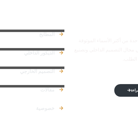
من نحن
روابط س
المطابخ
احدة من أكثر الأسماء الموثوقة
 مجال التصميم الداخلي وتصنيع
الديكور الداخلي
الطلب.
التصميم الخارجي
مقالات
راءة
خصوصية
© 2026 الاتكال. جميع الحقوق محفوظة.