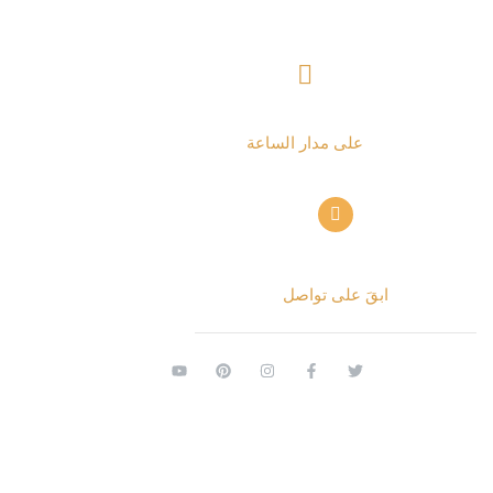
+ 962797552211
على مدار الساعة
info@alettekal.com
ابقَ على تواصل
© 2026 الاتكال. جميع الحقوق محفوظة.