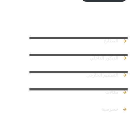
روابط سريعة
المطابخ
الديكور الداخلي
التصميم الخارجي
مقالات
خصوصية
تواصل معنا