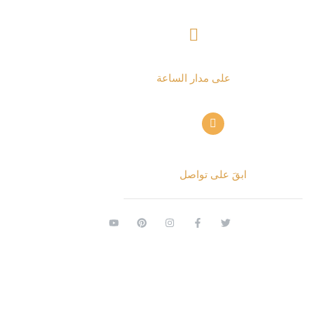
+ 962797552211
على مدار الساعة
info@alettekal.com
ابقَ على تواصل
© 2026 الاتكال. جميع الحقوق محفوظة.