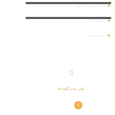
التصميم الخارجي
مقالات
خصوصية
تواصل معنا
+ 962797552211
على مدار الساعة
info@alettekal.com