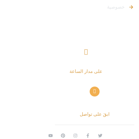
خصوصية
تواصل معنا
+ 962797552211
على مدار الساعة
info@alettekal.com
ابقَ على تواصل