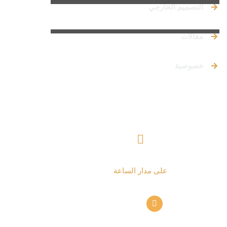
التصميم الخارجي
مقالات
خصوصية
تواصل معنا
+ 962797552211
على مدار الساعة
info@alettekal.com