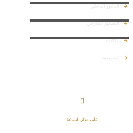
الديكور الداخلي
التصميم الخارجي
مقالات
خصوصية
تواصل معنا
+ 962797552211
على مدار الساعة