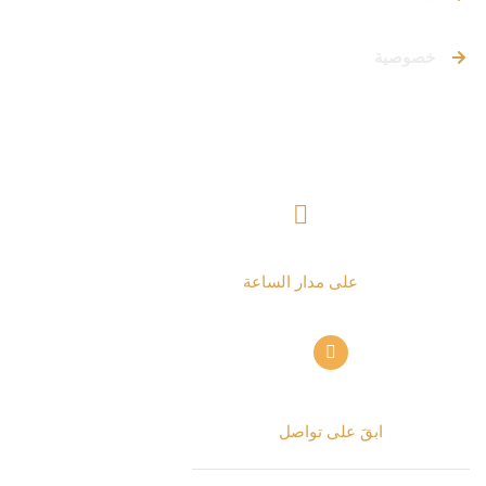
خصوصية
تواصل معنا
+ 962797552211
على مدار الساعة
info@alettekal.com
ابقَ على تواصل